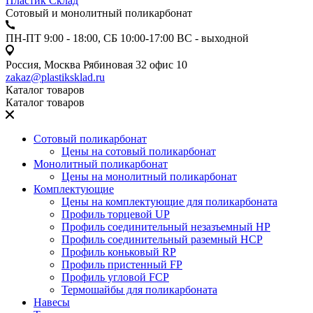
Пластик Склад
Сотовый и монолитный поликарбонат
ПН-ПТ 9:00 - 18:00, СБ 10:00-17:00 ВС - выходной
Россия, Москва Рябиновая 32 офис 10
zakaz@plastiksklad.ru
Каталог товаров
Каталог товаров
Сотовый поликарбонат
Цены на сотовый поликарбонат
Монолитный поликарбонат
Цены на монолитный поликарбонат
Комплектующие
Цены на комплектующие для поликарбоната
Профиль торцевой UP
Профиль соединительный незазъемный HP
Профиль соединительный раземный HCP
Профиль коньковый RP
Профиль пристенный FP
Профиль угловой FCP
Термошайбы для поликарбоната
Навесы